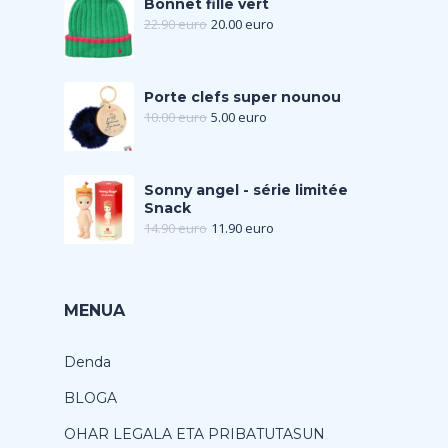
Bonnet fille vert
22.90
euro
20.00
euro
Porte clefs super nounou
10.00
euro
5.00
euro
Sonny angel - série limitée
Snack
14.90
euro
11.90
euro
MENUA
Denda
BLOGA
OHAR LEGALA ETA PRIBATUTASUN