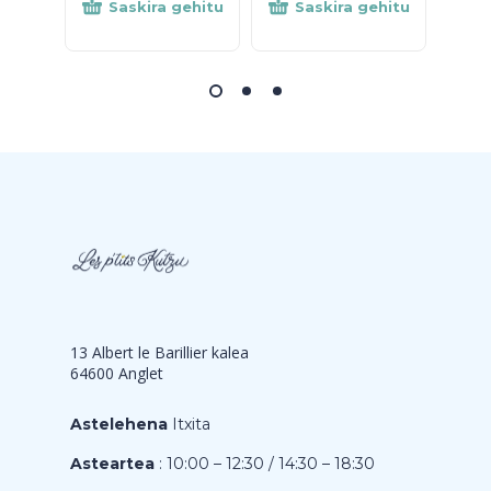
Saskira gehitu
Saskira gehitu
S
13 Albert le Barillier kalea
64600 Anglet
Astelehena
Itxita
Asteartea
: 10:00 – 12:30 / 14:30 – 18:30