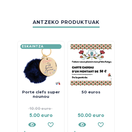
ANTZEKO PRODUKTUAK
ESKAINTZA
BEREZIA
Porte clefs super
50 euros
Sty
nounou
10.00
euro
5.00
euro
50.00
euro