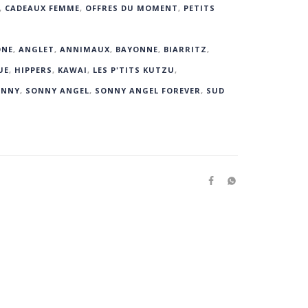
,
CADEAUX FEMME
,
OFFRES DU MOMENT
,
PETITS
ONE
,
ANGLET
,
ANNIMAUX
,
BAYONNE
,
BIARRITZ
,
UE
,
HIPPERS
,
KAWAI
,
LES P'TITS KUTZU
,
ONNY
,
SONNY ANGEL
,
SONNY ANGEL FOREVER
,
SUD