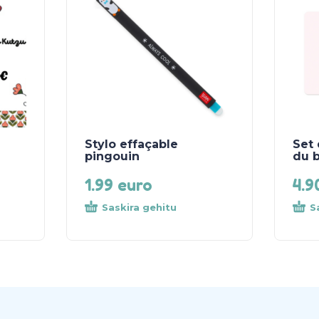
Stylo effaçable
Set 
pingouin
du 
1.99
euro
4.
Saskira gehitu
S