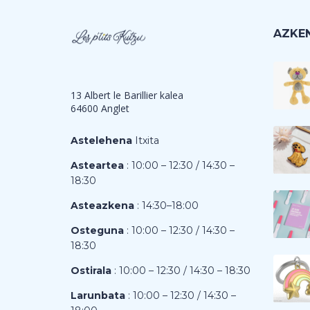
AZKEN
13 Albert le Barillier kalea
64600 Anglet
Astelehena
Itxita
Asteartea
: 10:00 – 12:30 / 14:30 –
18:30
Asteazkena
: 14:30–18:00
Osteguna
: 10:00 – 12:30 / 14:30 –
18:30
Ostirala
: 10:00 – 12:30 / 14:30 – 18:30
Larunbata
: 10:00 – 12:30 / 14:30 –