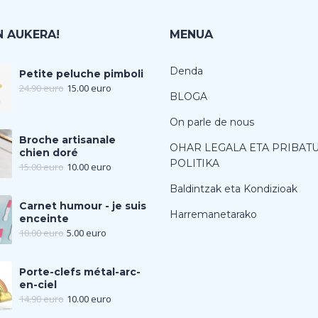
 AUKERA!
MENUA
Denda
Petite peluche pimboli
24.90
euro
15.00
euro
BLOGA
On parle de nous
Broche artisanale
OHAR LEGALA ETA PRIBAT
chien doré
POLITIKA
15.00
euro
10.00
euro
Baldintzak eta Kondizioak
Carnet humour - je suis
Harremanetarako
enceinte
10.00
euro
5.00
euro
Porte-clefs métal-arc-
en-ciel
14.90
euro
10.00
euro