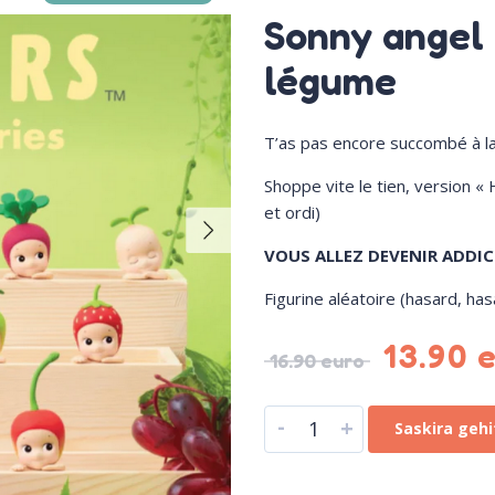
Sonny angel 
légume
T’as pas encore succombé à la
Shoppe vite le tien, version « 
et ordi)
VOUS ALLEZ DEVENIR ADDIC
Figurine aléatoire (hasard, has
13.90
16.90
euro
-
+
Saskira gehi