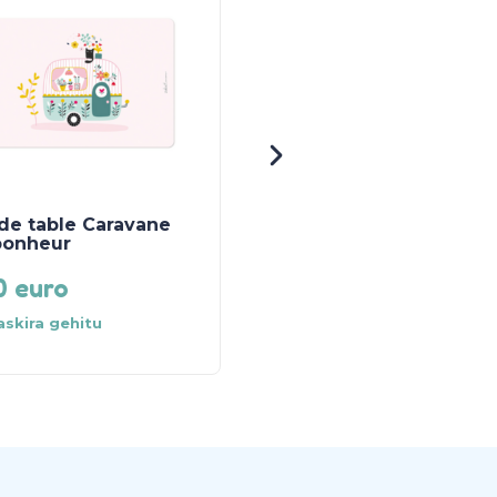
BERE ARRAKASTAREN
BIKTIMA!
de table Caravane
Lange 70×70 chat ble
bonheur
90
euro
9.90
euro
askira gehitu
Info gehiago